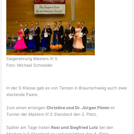
Siegerehrung Masters III S
Foto: Michael Schneider
In der S-Klasse gab es von Tanzen in Braunschweig auch zwei
startende Paare.
Zum einen errangen
Christine und Dr. Jürgen Flimm
im
Turnier der
Masters III S Standard
den 2. Platz.
Später am Tage traten
Rosi und Siegfried Lutz
bei den