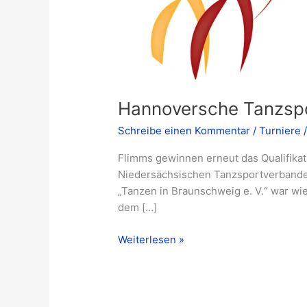
Hannoversche Tanzsp
Schreibe einen Kommentar
/
Turniere
Flimms gewinnen erneut das Qualifikat
Niedersächsischen Tanzsportverbande
„Tanzen in Braunschweig e. V.“ war wie
dem […]
Hannoversche
Weiterlesen »
Tanzsporttage
2024
(HaTaTa)