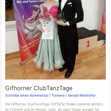
Gifhorner ClubTanzTage
Schreibe einen Kommentar
/
Turniere
/
Gerald Wienhöfer
Die Gifhorner ClubTanzTage (GifTaTa) finden zweimal jährlich,
im Frühjahr und im Herbst, statt. An zwei Tagen wurden für