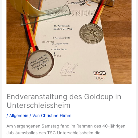
Endveranstaltung des Goldcup in
Unterschleissheim
/
Allgemein
/ Von
Christine Flimm
Am vergangenen Samstag fand im Rahmen des 40-jährigen
Jubiläumsballes des TSC Unterschleissheim die